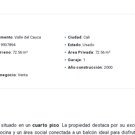
amento:
Valle del Cauca
Ciudad:
Cali
9937894
Estado:
Usado
rreno:
72.56 m²
Área Privada:
72.56 m²
Garaje:
1
Año construcción:
2000
 negocio:
Venta
situado en un
cuarto piso
. La propiedad destaca por su exc
cocina y un área social conectada a un balcón ideal para disfrut