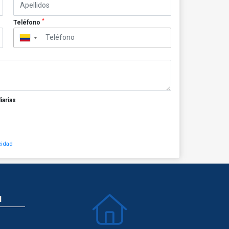
*
Teléfono
▼
iarias
cidad
N