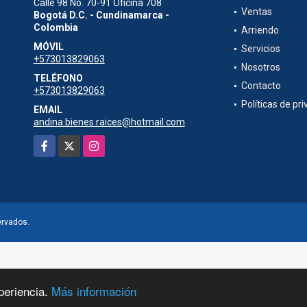
Calle 98 No. 70-91 Oficina 708
Ventas
Bogotá D.C. - Cundinamarca -
Colombia
Arriendo
MÓVIL
Servicios
+573013829063
Nosotros
TELÉFONO
Contacto
+573013829063
Políticas de pr
EMAIL
andina.bienes.raices@hotmail.com
Facebook
X
Instagram
ervados.
periencia.
Más información