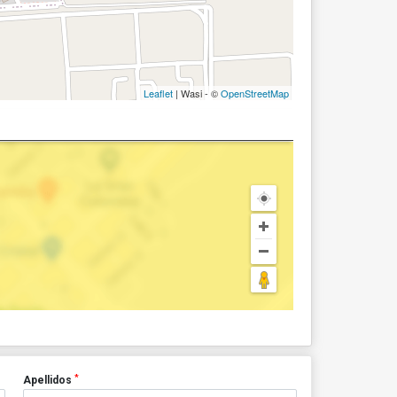
Leaflet
| Wasi - ©
OpenStreetMap
*
Apellidos