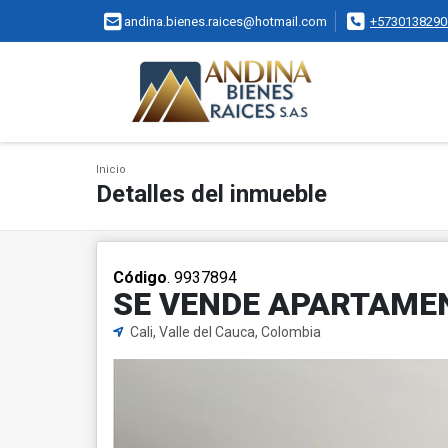
andina.bienes.raices@hotmail.com
+5730138290
Inicio
Detalles del inmueble
Código
. 9937894
SE VENDE APARTAMEN
Cali, Valle del Cauca, Colombia