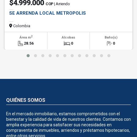
$4.999.000
COP
| Arriendo
SE ARRENDA LOCAL METROPOLIS
Colombia
2
Área m
Alcobas
Baño(s)
28.56
0
0
QUIÉNES SOMOS
En el mercado inmobiliario, estamos comprometidos con el
bienestar y la calidad de vida de nuestros clientes. Contamos con
amplia experiencia para satisfacer sus necesidades en
compraventa de inmuebles, arriendos y préstamos hipotecarios,
entre otros servicios.