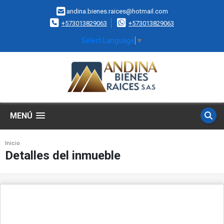
andina.bienes.raices@hotmail.com
+573013829063
+573013829063
Select Language
▼
MENÚ
Inicio
Detalles del inmueble