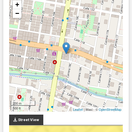
+
−
200 m
500 ft
Leaflet
| Wasi - ©
OpenStreetMap
Street View