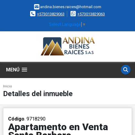
andina.bienes.raices@hotmail.com
+573013829063
+573013829063
Select Language
▼
MENÚ
Inicio
Detalles del inmueble
Código
. 9718290
Apartamento en Venta