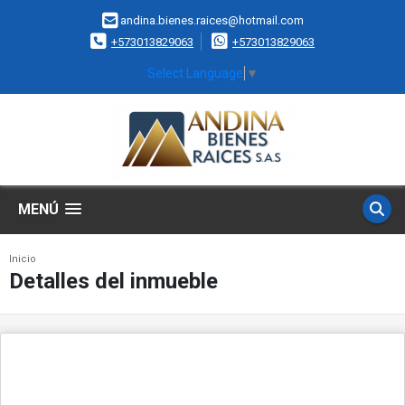
andina.bienes.raices@hotmail.com
+573013829063
+573013829063
Select Language
▼
MENÚ
Inicio
Detalles del inmueble