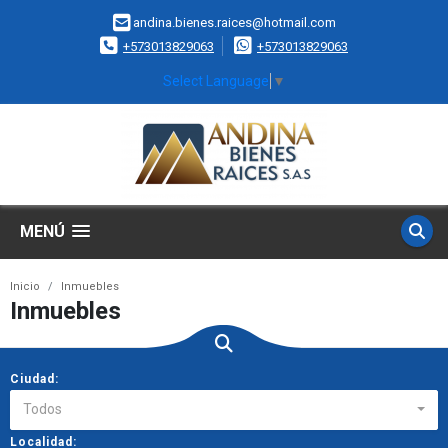
andina.bienes.raices@hotmail.com
+573013829063
+573013829063
Select Language
▼
MENÚ
Inicio
Inmuebles
Inmuebles
Ciudad:
Todos
Localidad: